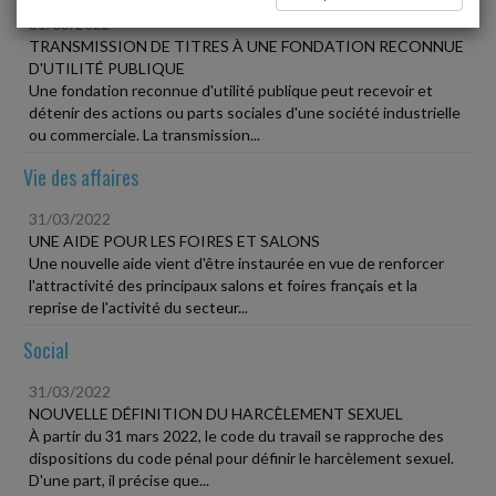
31/03/2022
TRANSMISSION DE TITRES À UNE FONDATION RECONNUE
D'UTILITÉ PUBLIQUE
Une fondation reconnue d'utilité publique peut recevoir et
détenir des actions ou parts sociales d'une société industrielle
ou commerciale. La transmission...
Vie des affaires
31/03/2022
UNE AIDE POUR LES FOIRES ET SALONS
Une nouvelle aide vient d'être instaurée en vue de renforcer
l'attractivité des principaux salons et foires français et la
reprise de l'activité du secteur...
Social
31/03/2022
NOUVELLE DÉFINITION DU HARCÈLEMENT SEXUEL
À partir du 31 mars 2022, le code du travail se rapproche des
dispositions du code pénal pour définir le harcèlement sexuel.
D'une part, il précise que...