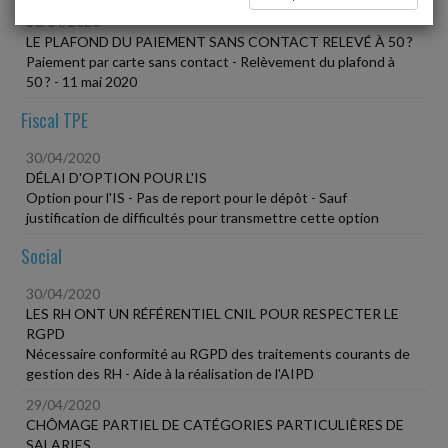
30/04/2020
LE PLAFOND DU PAIEMENT SANS CONTACT RELEVÉ À 50 ?
Paiement par carte sans contact - Relèvement du plafond à
50 ? - 11 mai 2020
Fiscal TPE
30/04/2020
DÉLAI D'OPTION POUR L'IS
Option pour l'IS - Pas de report pour le dépôt - Sauf
justification de difficultés pour transmettre cette option
Social
30/04/2020
LES RH ONT UN RÉFÉRENTIEL CNIL POUR RESPECTER LE
RGPD
Nécessaire conformité au RGPD des traitements courants de
gestion des RH - Aide à la réalisation de l'AIPD
29/04/2020
CHÔMAGE PARTIEL DE CATÉGORIES PARTICULIÈRES DE
SALARIES