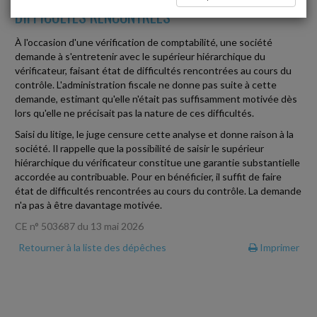
DIFFICULTÉS RENCONTRÉES
À l'occasion d'une vérification de comptabilité, une société
demande à s'entretenir avec le supérieur hiérarchique du
vérificateur, faisant état de difficultés rencontrées au cours du
contrôle. L'administration fiscale ne donne pas suite à cette
demande, estimant qu'elle n'était pas suffisamment motivée dès
lors qu'elle ne précisait pas la nature de ces difficultés.
Saisi du litige, le juge censure cette analyse et donne raison à la
société. Il rappelle que la possibilité de saisir le supérieur
hiérarchique du vérificateur constitue une garantie substantielle
accordée au contribuable. Pour en bénéficier, il suffit de faire
état de difficultés rencontrées au cours du contrôle. La demande
n'a pas à être davantage motivée.
CE n° 503687 du 13 mai 2026
Retourner à la liste des dépêches
Imprimer