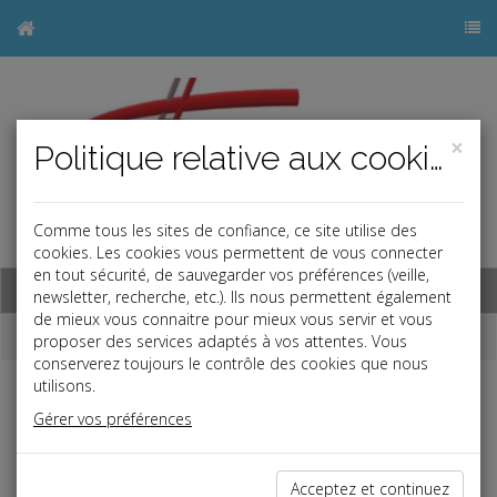
×
Politique relative aux cookies
Comme tous les sites de confiance, ce site utilise des
j
cookies. Les cookies vous permettent de vous connecter
en tout sécurité, de sauvegarder vos préférences (veille,
Base documentaire
newsletter, recherche, etc.). Ils nous permettent également
de mieux vous connaitre pour mieux vous servir et vous
Dépêches
proposer des services adaptés à vos attentes. Vous
conserverez toujours le contrôle des cookies que nous
utilisons.
j
a
b
Gérer vos préférences
Fiscal TPE
Date: 2026-07-07
CONTRÔLE FISCAL : INUTILE DE DÉTAILLER LES
Acceptez et continuez