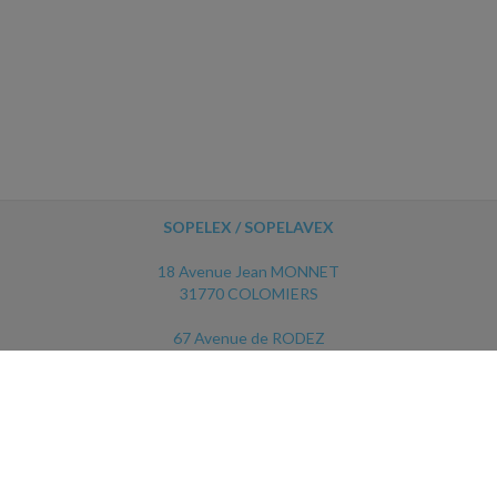
SOPELEX / SOPELAVEX
18 Avenue Jean MONNET
31770 COLOMIERS
67 Avenue de RODEZ
12450 LUC LA PRIMAUBE
ACCUEIL
PLAN
MENTIONS LÉGALES