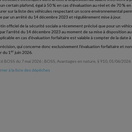
'un certain plafond, égal à 50 % en cas d'évaluation au réel et de 70 % en 
gurer sur la liste des véhicules respectant un score environnemental per
ée par un arrêté du 14 décembre 2023 et régulièrement mise à jour.
etin officiel de la sécurité sociale a récemment précisé que pour un véhicu
 par l'arrêté du 14 décembre 2023 au moment de sa mise à disposition au sa
licable en cas d'évaluation forfaitaire est valable à compter de la date à 
récision, qui concerne donc exclusivement l'évaluation forfaitaire et non
er
r du 1
juin 2026.
té BOSS du 7 mai 2026 ; BOSS, Avantages en nature, § 910, 01/06/2026
ner à la liste des dépêches