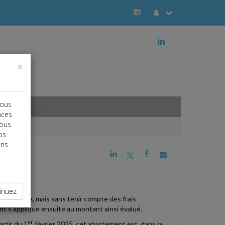
j
×
vous
nces
vous
os
ns.
j
a
b
E
inuez
 thermique, mais sans tenir compte des frais
nt s'applique ensuite au montant ainsi évalué.
er
artir du 1
février 2025, cet abattement est, dans la