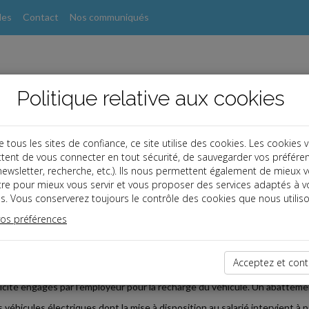
les
Contact
Nos communiqués
Politique relative aux cookies
ous les sites de confiance, ce site utilise des cookies. Les cookies 
tent de vous connecter en tout sécurité, de sauvegarder vos préfére
, newsletter, recherche, etc.). Ils nous permettent également de mieux 
s
tre pour mieux vous servir et vous proposer des services adaptés à v
s. Vous conserverez toujours le contrôle des cookies que nous utiliso
 Paye
vos préférences
2026-05-29
ATION DE L'AVANTAGE EN NATURE VÉHICULE ÉLECTRIQU
Acceptez et cont
age en nature « véhicule électrique » est évalué comme pour un véhicule
ricité engagés par l'employeur pour la recharge du véhicule. Un abatteme
 véhicules électriques dont la mise à disposition au salarié intervient à p