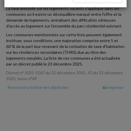
La taxe annuelle sur les logements vacants s'applique dans les
communes où il existe un déséquilibre marqué entre l'offre et la
demande de logements, entraînant des difficultés sérieuses
d'accès au logement sur l'ensemble du parc résidentiel existant.
Les communes mentionnées sur cette liste peuvent également
instituer, sous conditions, une majoration comprise entre 5 et
60 % de la part leur revenant de la cotisation de taxe d'habitation
sur les résidences secondaires (THRS) due au titre des
logements meublés. La liste de ces communes a été actualisée
par un décret publié le 23 décembre 2025.
Décret n° 2025-1267 du 22 décembre 2025, JO du 23 décembre
2025, texte n°69
Retourner à la liste des dépêches
Imprimer