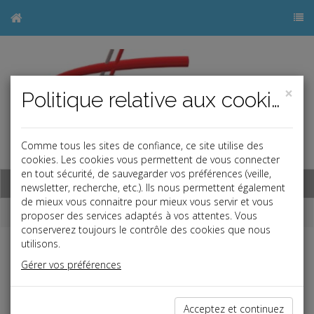
×
Politique relative aux cookies
Comme tous les sites de confiance, ce site utilise des
j
cookies. Les cookies vous permettent de vous connecter
en tout sécurité, de sauvegarder vos préférences (veille,
Base documentaire
newsletter, recherche, etc.). Ils nous permettent également
de mieux vous connaitre pour mieux vous servir et vous
Dépêches
proposer des services adaptés à vos attentes. Vous
conserverez toujours le contrôle des cookies que nous
utilisons.
j
a
b
Gérer vos préférences
Fiscal TPE
Date: 2026-01-28
TAXE ANNUELLE SUR LES LOGEMENTS VACANTS
Acceptez et continuez