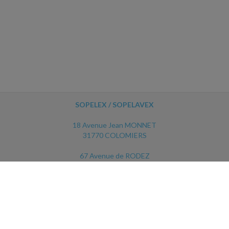
SOPELEX / SOPELAVEX
18 Avenue Jean MONNET
31770 COLOMIERS
67 Avenue de RODEZ
12450 LUC LA PRIMAUBE
ACCUEIL
PLAN
MENTIONS LÉGALES