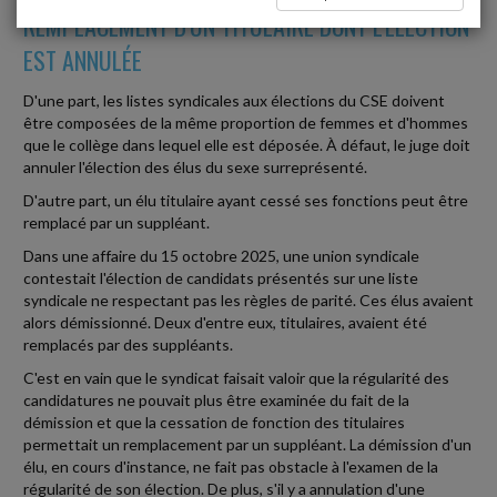
REMPLACEMENT D'UN TITULAIRE DONT L'ÉLECTION
EST ANNULÉE
D'une part, les listes syndicales aux élections du CSE doivent
être composées de la même proportion de femmes et d'hommes
que le collège dans lequel elle est déposée. À défaut, le juge doit
annuler l'élection des élus du sexe surreprésenté.
D'autre part, un élu titulaire ayant cessé ses fonctions peut être
remplacé par un suppléant.
Dans une affaire du 15 octobre 2025, une union syndicale
contestait l'élection de candidats présentés sur une liste
syndicale ne respectant pas les règles de parité. Ces élus avaient
alors démissionné. Deux d'entre eux, titulaires, avaient été
remplacés par des suppléants.
C'est en vain que le syndicat faisait valoir que la régularité des
candidatures ne pouvait plus être examinée du fait de la
démission et que la cessation de fonction des titulaires
permettait un remplacement par un suppléant. La démission d'un
élu, en cours d'instance, ne fait pas obstacle à l'examen de la
régularité de son élection. De plus, s'il y a annulation d'une