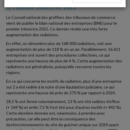
LE PREMIER TRIMESTRE 2025
Le Conseil national des greffiers des tribunaux de commerce
vient de publier le bilan national des entreprises (BNE) pour le
premier trimestre 2025. Ce dernier révèle une très forte
augmentation des radiations.
En effet, on dénombre plus de 168 000 radiations, soit une
augmentation de plus de 118 % en un an. Parallèlement, 16 611
entreprises ont ouvert des procédures collectives, ce qui
représente une hausse de plus de 4 %. Cette augmentation des
radiations est généralisée, puisqu'elle concerne toutes les
régions.
En ce qui concerne les motifs de radiation, plus d'une entreprise
sur 2 a été radiée à la suite d'une liquidation judiciaire, ce qui
représente une hausse de près de 270 % par rapport à 2024.
28,5 % ont fermé volontairement, 13 % ont été radiées d'office
(+ 169 %) et enfin 7,5 % l'ont été pour d'autres motifs (+ 442 %).
Cette dernière donnée est, néanmoins, à prendre avec
précaution, car elle peut être la conséquence des
dysfonctionnements du site du guichet unique sur 2024 ayant