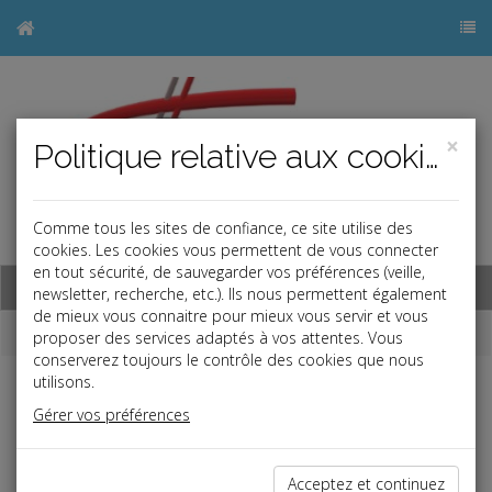
×
Politique relative aux cookies
Comme tous les sites de confiance, ce site utilise des
j
cookies. Les cookies vous permettent de vous connecter
en tout sécurité, de sauvegarder vos préférences (veille,
Base documentaire
newsletter, recherche, etc.). Ils nous permettent également
de mieux vous connaitre pour mieux vous servir et vous
Dépêches
proposer des services adaptés à vos attentes. Vous
conserverez toujours le contrôle des cookies que nous
utilisons.
j
a
b
Gérer vos préférences
Vie des affaires
Date: 2025-07-25
UNE HAUSSE IMPORTANTE DES RADIATIONS SUR
Acceptez et continuez