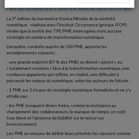
PAS DE STRATÉGIE POUR LA MOITIÉ DES TPE/PME
e
La 3
édition du baromètre Konica Minolta de la sérénité
numérique - réalisée avec l'Institut Occurrence (groupe IFOP) -
révèle que la moitié des TPE/PME interrogées n'ont aucune
stratégie en matière de transformation numérique.
L'enquête, conduite auprès de 500 PME, apporte les
enseignements suivants :
- une grande majorité (87 % des PME) se disent « plutôt » ou
« totalement sereines » face à la transformation numérique, une
confiance apparente qui reflète, en réalité, une difficulté à
percevoir les enjeux du numérique, selon les auteurs de l'étude ;
- 1 PME sur 2 n'a pas de stratégie numérique formalisée et ne s'y
attelle pas ;
- les PME évoquent divers freins, comme la résistance au
changement des collaborateurs, le manque de temps, un coût
trop élevé et l'absence de lisibilité sur le retour sur
investissement.
Les PME en mesure de définir leurs priorités les classent comme