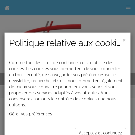
×
Politique relative aux cookies
Comme tous les sites de confiance, ce site utilise des
j
cookies. Les cookies vous permettent de vous connecter
en tout sécurité, de sauvegarder vos préférences (veille,
Base documentaire
newsletter, recherche, etc.). Ils nous permettent également
de mieux vous connaitre pour mieux vous servir et vous
Dépêches
proposer des services adaptés à vos attentes. Vous
conserverez toujours le contrôle des cookies que nous
utilisons.
j
a
b
Gérer vos préférences
Vie des affaires
Date: 2025-07-01
BAROMÈTRE DE LA SÉRÉNITÉ NUMÉRIQUE 2025 :
Acceptez et continuez