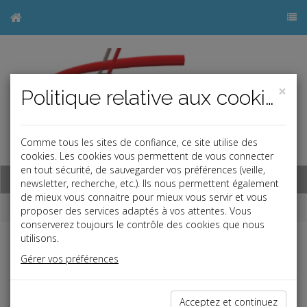
×
Politique relative aux cookies
Comme tous les sites de confiance, ce site utilise des
j
cookies. Les cookies vous permettent de vous connecter
en tout sécurité, de sauvegarder vos préférences (veille,
Base documentaire
newsletter, recherche, etc.). Ils nous permettent également
de mieux vous connaitre pour mieux vous servir et vous
Dépêches
proposer des services adaptés à vos attentes. Vous
conserverez toujours le contrôle des cookies que nous
utilisons.
j
a
b
Gérer vos préférences
Vie des affaires
Date: 2023-05-30
ARNAQUES AUX AIDES ÉNERGIE
Acceptez et continuez