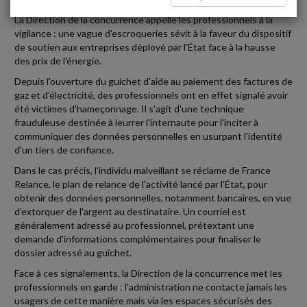
La Direction de la concurrence appelle les professionnels à la
vigilance : une vague d'escroqueries sévit à la faveur du dispositif
de soutien aux entreprises déployé par l'État face à la hausse
des prix de l'énergie.
Depuis l'ouverture du guichet d'aide au paiement des factures de
gaz et d'électricité, des professionnels ont en effet signalé avoir
été victimes d'hameçonnage. Il s'agit d'une technique
frauduleuse destinée à leurrer l'internaute pour l'inciter à
communiquer des données personnelles en usurpant l'identité
d'un tiers de confiance.
Dans le cas précis, l'individu malveillant se réclame de France
Relance, le plan de relance de l'activité lancé par l'État, pour
obtenir des données personnelles, notamment bancaires, en vue
d'extorquer de l'argent au destinataire. Un courriel est
généralement adressé au professionnel, prétextant une
demande d'informations complémentaires pour finaliser le
dossier adressé au guichet.
Face à ces signalements, la Direction de la concurrence met les
professionnels en garde : l'administration ne contacte jamais les
usagers de cette manière mais via les espaces sécurisés des