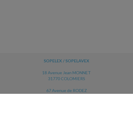
SOPELEX / SOPELAVEX
18 Avenue Jean MONNET
31770 COLOMIERS
67 Avenue de RODEZ
12450 LUC LA PRIMAUBE
ACCUEIL
PLAN
MENTIONS LÉGALES