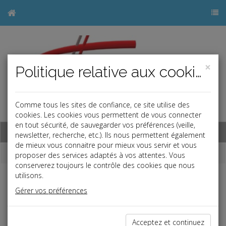
×
Politique relative aux cookies
Comme tous les sites de confiance, ce site utilise des
j
cookies. Les cookies vous permettent de vous connecter
en tout sécurité, de sauvegarder vos préférences (veille,
Base documentaire
newsletter, recherche, etc.). Ils nous permettent également
de mieux vous connaitre pour mieux vous servir et vous
Dépêches
proposer des services adaptés à vos attentes. Vous
conserverez toujours le contrôle des cookies que nous
utilisons.
j
a
b
Gérer vos préférences
Social
Date: 2022-06-28
DROIT D'ALERTE ÉCONOMIQUE AUX MAINS DU CSE
Acceptez et continuez