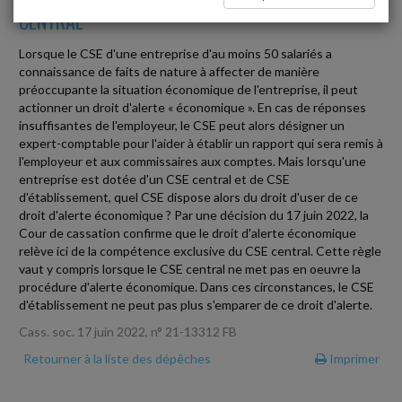
CENTRAL
Lorsque le CSE d'une entreprise d'au moins 50 salariés a
connaissance de faits de nature à affecter de manière
préoccupante la situation économique de l'entreprise, il peut
actionner un droit d'alerte « économique ». En cas de réponses
insuffisantes de l'employeur, le CSE peut alors désigner un
expert-comptable pour l'aider à établir un rapport qui sera remis à
l'employeur et aux commissaires aux comptes. Mais lorsqu'une
entreprise est dotée d'un CSE central et de CSE
d'établissement, quel CSE dispose alors du droit d'user de ce
droit d'alerte économique ? Par une décision du 17 juin 2022, la
Cour de cassation confirme que le droit d'alerte économique
relève ici de la compétence exclusive du CSE central. Cette règle
vaut y compris lorsque le CSE central ne met pas en oeuvre la
procédure d'alerte économique. Dans ces circonstances, le CSE
d'établissement ne peut pas plus s'emparer de ce droit d'alerte.
Cass. soc. 17 juin 2022, n° 21-13312 FB
Retourner à la liste des dépêches
Imprimer