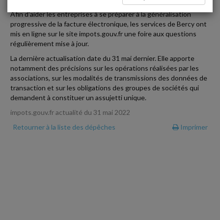
Afin d'aider les entreprises à se préparer à la généralisation
progressive de la facture électronique, les services de Bercy ont
mis en ligne sur le site impots.gouv.fr une foire aux questions
régulièrement mise à jour.
La dernière actualisation date du 31 mai dernier. Elle apporte
notamment des précisions sur les opérations réalisées par les
associations, sur les modalités de transmissions des données de
transaction et sur les obligations des groupes de sociétés qui
demandent à constituer un assujetti unique.
impots.gouv.fr actualité du 31 mai 2022
Retourner à la liste des dépêches
Imprimer