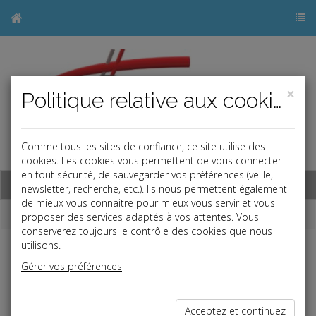
×
Politique relative aux cookies
Comme tous les sites de confiance, ce site utilise des
j
cookies. Les cookies vous permettent de vous connecter
en tout sécurité, de sauvegarder vos préférences (veille,
Base documentaire
newsletter, recherche, etc.). Ils nous permettent également
de mieux vous connaitre pour mieux vous servir et vous
Dépêches
proposer des services adaptés à vos attentes. Vous
conserverez toujours le contrôle des cookies que nous
utilisons.
j
a
b
Gérer vos préférences
Fiscal TPE
Date: 2022-06-24
FACTURE ÉLECTRONIQUE
Acceptez et continuez