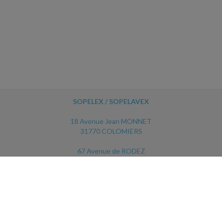
SOPELEX / SOPELAVEX
18 Avenue Jean MONNET
31770 COLOMIERS
67 Avenue de RODEZ
12450 LUC LA PRIMAUBE
ACCUEIL
PLAN
MENTIONS LÉGALES