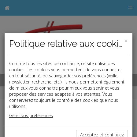
×
Politique relative aux cookies
Comme tous les sites de confiance, ce site utilise des
j
cookies. Les cookies vous permettent de vous connecter
en tout sécurité, de sauvegarder vos préférences (veille,
Base documentaire
newsletter, recherche, etc.). Ils nous permettent également
de mieux vous connaitre pour mieux vous servir et vous
Dépêches
proposer des services adaptés à vos attentes. Vous
conserverez toujours le contrôle des cookies que nous
utilisons.
j
a
b
Gérer vos préférences
Vie des affaires
Date: 2022-05-30
DISPARITION PROGRESSIVE DE L'EIRL
Acceptez et continuez