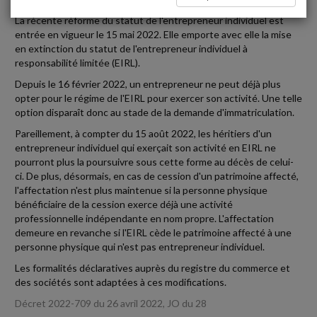
La récente réforme du statut de l'entrepreneur individuel est
entrée en vigueur le 15 mai 2022. Elle emporte avec elle la mise
en extinction du statut de l'entrepreneur individuel à
responsabilité limitée (EIRL).
Depuis le 16 février 2022, un entrepreneur ne peut déjà plus
opter pour le régime de l'EIRL pour exercer son activité. Une telle
option disparaît donc au stade de la demande d'immatriculation.
Pareillement, à compter du 15 août 2022, les héritiers d'un
entrepreneur individuel qui exerçait son activité en EIRL ne
pourront plus la poursuivre sous cette forme au décès de celui-
ci. De plus, désormais, en cas de cession d'un patrimoine affecté,
l'affectation n'est plus maintenue si la personne physique
bénéficiaire de la cession exerce déjà une activité
professionnelle indépendante en nom propre. L'affectation
demeure en revanche si l'EIRL cède le patrimoine affecté à une
personne physique qui n'est pas entrepreneur individuel.
Les formalités déclaratives auprès du registre du commerce et
des sociétés sont adaptées à ces modifications.
Décret 2022-709 du 26 avril 2022, JO du 28