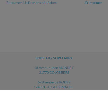
Retourner à la liste des dépêches
Imprimer
SOPELEX / SOPELAVEX
18 Avenue Jean MONNET
31770 COLOMIERS
67 Avenue de RODEZ
12450 LUC LA PRIMAUBE
ACCUEIL
PLAN