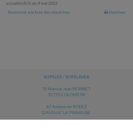
actualité BOI du 4 mai 2022
Retourner à la liste des dépêches
Imprimer
SOPELEX / SOPELAVEX
18 Avenue Jean MONNET
31770 COLOMIERS
67 Avenue de RODEZ
12450 LUC LA PRIMAUBE
ACCUEIL