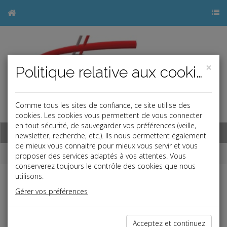
×
Politique relative aux cookies
Comme tous les sites de confiance, ce site utilise des
j
cookies. Les cookies vous permettent de vous connecter
en tout sécurité, de sauvegarder vos préférences (veille,
Base documentaire
newsletter, recherche, etc.). Ils nous permettent également
de mieux vous connaitre pour mieux vous servir et vous
Dépêches
proposer des services adaptés à vos attentes. Vous
conserverez toujours le contrôle des cookies que nous
utilisons.
j
a
b
Gérer vos préférences
Fiscal TPE
Date: 2022-05-23
JEUNES ENTREPRISES INNOVANTES
Acceptez et continuez