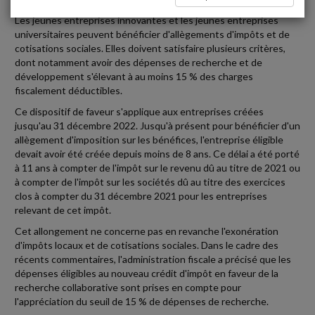
Les jeunes entreprises innovantes et les jeunes entreprises
universitaires peuvent bénéficier d'allègements d'impôts et de
cotisations sociales. Elles doivent satisfaire plusieurs critères,
dont notamment avoir des dépenses de recherche et de
développement s'élevant à au moins 15 % des charges
fiscalement déductibles.
Ce dispositif de faveur s'applique aux entreprises créées
jusqu'au 31 décembre 2022. Jusqu'à présent pour bénéficier d'un
allègement d'imposition sur les bénéfices, l'entreprise éligible
devait avoir été créée depuis moins de 8 ans. Ce délai a été porté
à 11 ans à compter de l'impôt sur le revenu dû au titre de 2021 ou
à compter de l'impôt sur les sociétés dû au titre des exercices
clos à compter du 31 décembre 2021 pour les entreprises
relevant de cet impôt.
Cet allongement ne concerne pas en revanche l'exonération
d'impôts locaux et de cotisations sociales. Dans le cadre des
récents commentaires, l'administration fiscale a précisé que les
dépenses éligibles au nouveau crédit d'impôt en faveur de la
recherche collaborative sont prises en compte pour
l'appréciation du seuil de 15 % de dépenses de recherche.