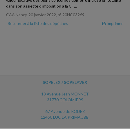
valeur locative des biens concernés doit être incluse en totalité
dans son assiette d'imposition à la CFE.
CAA Nancy, 20 janvier 2022, n° 20NC03269
Retourner à la liste des dépêches
Imprimer
SOPELEX / SOPELAVEX
18 Avenue Jean MONNET
31770 COLOMIERS
67 Avenue de RODEZ
12450 LUC LA PRIMAUBE