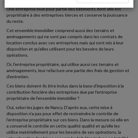
Une entreprise loue pour partie des bâtiments dont elle est
propriétaire à des entreprises tierces et conserve la jouissance
du reste.
Cet ensemble immobilier comprend aussi des terrains et
aménagements qui ne sont pas compris dans les contrats de
location conclus avec ces entreprises mais qui sont mis à leur
disposition et qu'elles utilisent pour les besoins de leurs
opérations.
Or, l'entreprise propriétaire, qui utilise aussi ces terrains et
aménagements, leur refacture une partie des frais de gestion et
d'entretien.
Ces biens doivent-ils être inclus dans la base d'imposition à la
contribution foncière des entreprises due par l'entreprise
propriétaire de l'ensemble immobilier ?
Oui, selon les juges de Nancy. D'après eux, cette mise à
disposition n'a pas pour effet de restreindre le contrôle de
l'entreprise propriétaire sur ces biens. Dans la mesure où elle en
a conservé le contrôle en cette qualité qualité et qu'elle les
utilise matériellement pour les besoins de ses opérations, la