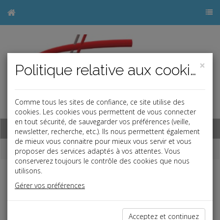
×
Politique relative aux cookies
Comme tous les sites de confiance, ce site utilise des
j
cookies. Les cookies vous permettent de vous connecter
en tout sécurité, de sauvegarder vos préférences (veille,
Base documentaire
newsletter, recherche, etc.). Ils nous permettent également
de mieux vous connaitre pour mieux vous servir et vous
Dépêches
proposer des services adaptés à vos attentes. Vous
conserverez toujours le contrôle des cookies que nous
utilisons.
j
a
b
Gérer vos préférences
Fiscal TPE
Date: 2022-04-27
CONTRIBUTION FONCIÈRE DES ENTREPRISES
Acceptez et continuez