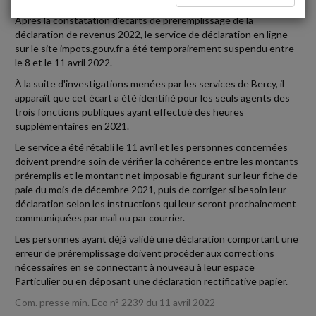
Après la constatation d'écarts de préremplissage de la
déclaration de revenus 2022, le service de déclaration en ligne
sur le site impots.gouv.fr a été temporairement suspendu entre
le 8 et le 11 avril 2022.
À la suite d'investigations menées par les services de Bercy, il
apparaît que cet écart a été identifié pour les seuls agents des
trois fonctions publiques ayant effectué des heures
supplémentaires en 2021.
Le service a été rétabli le 11 avril et les personnes concernées
doivent prendre soin de vérifier la cohérence entre les montants
préremplis et le montant net imposable figurant sur leur fiche de
paie du mois de décembre 2021, puis de corriger si besoin leur
déclaration selon les instructions qui leur seront prochainement
communiquées par mail ou par courrier.
Les personnes ayant déjà validé une déclaration comportant une
erreur de préremplissage doivent procéder aux corrections
nécessaires en se connectant à nouveau à leur espace
Particulier ou en déposant une déclaration rectificative papier.
Com. presse min. Eco n° 2239 du 11 avril 2022