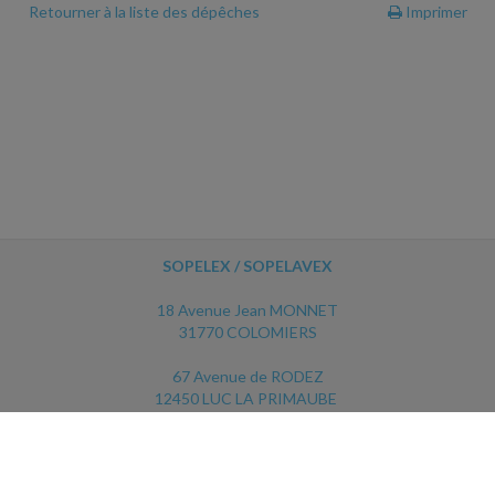
Retourner à la liste des dépêches
Imprimer
SOPELEX / SOPELAVEX
18 Avenue Jean MONNET
31770 COLOMIERS
67 Avenue de RODEZ
12450 LUC LA PRIMAUBE
ACCUEIL
PLAN