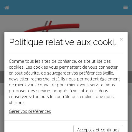
×
Politique relative aux cookies
Comme tous les sites de confiance, ce site utilise des
j
cookies. Les cookies vous permettent de vous connecter
en tout sécurité, de sauvegarder vos préférences (veille,
Base documentaire
newsletter, recherche, etc.). Ils nous permettent également
de mieux vous connaitre pour mieux vous servir et vous
Dépêches
proposer des services adaptés à vos attentes. Vous
conserverez toujours le contrôle des cookies que nous
utilisons.
j
a
b
Gérer vos préférences
Fiscal TPE
Date: 2022-04-25
DÉCLARATION DES REVENUS 2022
Acceptez et continuez