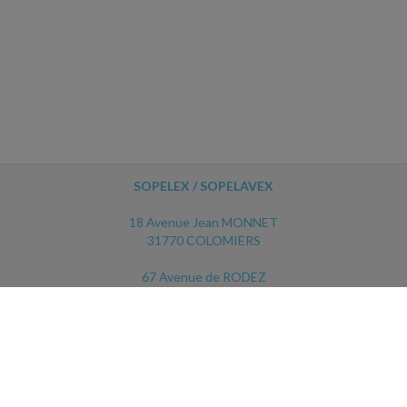
SOPELEX / SOPELAVEX
18 Avenue Jean MONNET
31770 COLOMIERS
67 Avenue de RODEZ
12450 LUC LA PRIMAUBE
ACCUEIL
PLAN
MENTIONS LÉGALES