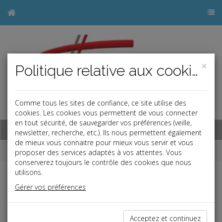
×
Politique relative aux cookies
Comme tous les sites de confiance, ce site utilise des
j
cookies. Les cookies vous permettent de vous connecter
en tout sécurité, de sauvegarder vos préférences (veille,
Base documentaire
newsletter, recherche, etc.). Ils nous permettent également
de mieux vous connaitre pour mieux vous servir et vous
Dépêches
proposer des services adaptés à vos attentes. Vous
conserverez toujours le contrôle des cookies que nous
utilisons.
j
a
b
Gérer vos préférences
Social, Paye
Date: 2019-12-31
PLAFOND DE LA SÉCURITÉ SOCIALE 2020
Acceptez et continuez