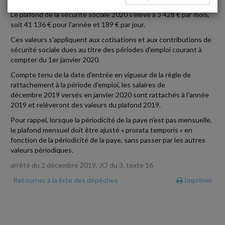
Le plafond de la sécurité sociale 2020 s'élève à 3 428 € par mois,
soit 41 136 € pour l'année et 189 € par jour.
Ces valeurs s'appliquent aux cotisations et aux contributions de
sécurité sociale dues au titre des périodes d'emploi courant à
compter du 1er janvier 2020.
Compte tenu de la date d'entrée en vigueur de la règle de
rattachement à la période d'emploi, les salaires de
décembre 2019 versés en janvier 2020 sont rattachés à l'année
2019 et relèveront des valeurs du plafond 2019.
Pour rappel, lorsque la périodicité de la paye n'est pas mensuelle,
le plafond mensuel doit être ajusté « prorata temporis » en
fonction de la périodicité de la paye, sans passer par les autres
valeurs périodiques.
arrêté du 2 décembre 2019, JO du 3, texte 16
Retourner à la liste des dépêches
Imprimer