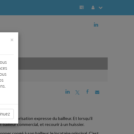
j
×
vous
nces
vous
os
ns.
j
a
b
inuez
ve d'autorisation expresse du bailleur. Et lorsqu'il
bailleur commercial, et recourir à un huissier.
nner congé à son bailleur, le locataire principal. C'est