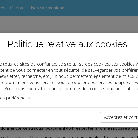
les
Contact
Nos communiqués
Politique relative aux cookies
ous les sites de confiance, ce site utilise des cookies. Les cookies 
tent de vous connecter en tout sécurité, de sauvegarder vos préfére
, newsletter, recherche, etc.). Ils nous permettent également de mieux 
s
tre pour mieux vous servir et vous proposer des services adaptés à v
s. Vous conserverez toujours le contrôle des cookies que nous utiliso
 affaires
vos préférences
2019-12-30
 COMMERCIAL : CONGÉ DU SOUS-LOCATAIRE
Acceptez et cont
 régime du bail commercial, le locataire peut sous-louer le bien, sous réser
donner congé au sous-locataire, il doit respecter la forme imposée à tout 
rse, le recours à l'huissier ne s'impose pas au sous-locataire qui entend do