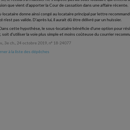
ision que vient d'apporter la Cour de cassation dans une affaire récente.
-locataire donne ainsi congé au locataire principal par lettre recomman
 n'est pas valide. D'après lui, il aurait dû être délivré par un huissier.
Dans cette hypothèse, le sous-locataire bénéficie d'une option pour résilier
r, soit d'utiliser la voie plus simple et moins coûteuse du courrier recom
iv., 3e ch., 24 octobre 2019, n° 18-24077
ner à la liste des dépêches