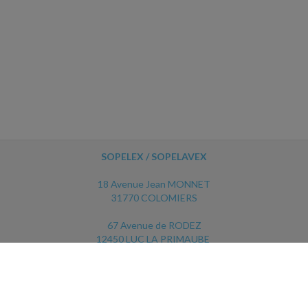
SOPELEX / SOPELAVEX
18 Avenue Jean MONNET
31770 COLOMIERS
67 Avenue de RODEZ
12450 LUC LA PRIMAUBE
ACCUEIL
PLAN