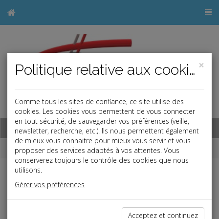
×
Politique relative aux cookies
Comme tous les sites de confiance, ce site utilise des
j
cookies. Les cookies vous permettent de vous connecter
en tout sécurité, de sauvegarder vos préférences (veille,
Base documentaire
newsletter, recherche, etc.). Ils nous permettent également
de mieux vous connaitre pour mieux vous servir et vous
Dépêches
proposer des services adaptés à vos attentes. Vous
conserverez toujours le contrôle des cookies que nous
utilisons.
j
a
b
Gérer vos préférences
Social, Paye
Date: 2019-10-25
INDEMNISATION DU CONGÉ DE PROCHE AIDANT
Acceptez et continuez