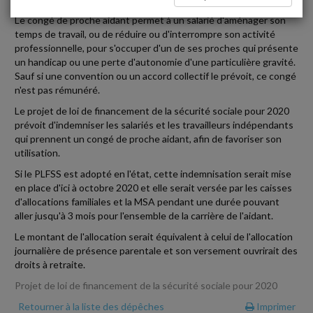
Le congé de proche aidant permet à un salarié d'aménager son
temps de travail, ou de réduire ou d'interrompre son activité
professionnelle, pour s'occuper d'un de ses proches qui présente
un handicap ou une perte d'autonomie d'une particulière gravité.
Sauf si une convention ou un accord collectif le prévoit, ce congé
n'est pas rémunéré.
Le projet de loi de financement de la sécurité sociale pour 2020
prévoit d'indemniser les salariés et les travailleurs indépendants
qui prennent un congé de proche aidant, afin de favoriser son
utilisation.
Si le PLFSS est adopté en l'état, cette indemnisation serait mise
en place d'ici à octobre 2020 et elle serait versée par les caisses
d'allocations familiales et la MSA pendant une durée pouvant
aller jusqu'à 3 mois pour l'ensemble de la carrière de l'aidant.
Le montant de l'allocation serait équivalent à celui de l'allocation
journalière de présence parentale et son versement ouvrirait des
droits à retraite.
Projet de loi de financement de la sécurité sociale pour 2020
Retourner à la liste des dépêches
Imprimer