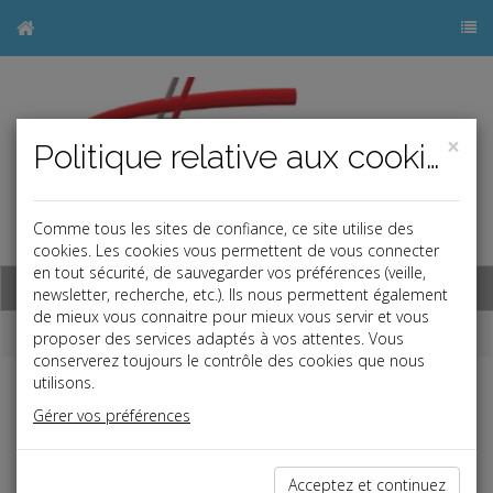
×
Politique relative aux cookies
Comme tous les sites de confiance, ce site utilise des
j
cookies. Les cookies vous permettent de vous connecter
en tout sécurité, de sauvegarder vos préférences (veille,
Base documentaire
newsletter, recherche, etc.). Ils nous permettent également
de mieux vous connaitre pour mieux vous servir et vous
Dépêches
proposer des services adaptés à vos attentes. Vous
conserverez toujours le contrôle des cookies que nous
utilisons.
j
a
b
Gérer vos préférences
Fiscal TPE
Date: 2019-10-08
ACOMPTES D'IMPÔT SUR LES SOCIÉTÉS
Acceptez et continuez