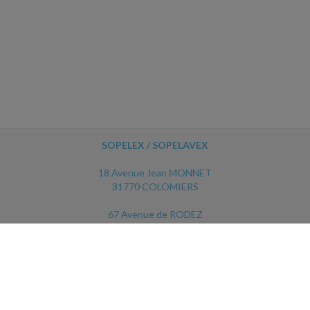
SOPELEX / SOPELAVEX
18 Avenue Jean MONNET
31770 COLOMIERS
67 Avenue de RODEZ
12450 LUC LA PRIMAUBE
ACCUEIL
PLAN
MENTIONS LÉGALES