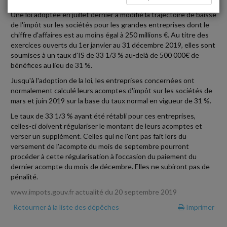
Une loi adoptée en juillet dernier a modifié la trajectoire de baisse
de l'impôt sur les sociétés pour les grandes entreprises dont le
chiffre d'affaires est au moins égal à 250 millions €. Au titre des
exercices ouverts du 1er janvier au 31 décembre 2019, elles sont
soumises à un taux d'IS de 33 1/3 % au-delà de 500 000€ de
bénéfices au lieu de 31 %.
Jusqu'à l'adoption de la loi, les entreprises concernées ont
normalement calculé leurs acomptes d'impôt sur les sociétés de
mars et juin 2019 sur la base du taux normal en vigueur de 31 %.
Le taux de 33 1/3 % ayant été rétabli pour ces entreprises,
celles-ci doivent régulariser le montant de leurs acomptes et
verser un supplément. Celles qui ne l'ont pas fait lors du
versement de l'acompte du mois de septembre pourront
procéder à cette régularisation à l'occasion du paiement du
dernier acompte du mois de décembre. Elles ne subiront pas de
pénalité.
www.impots.gouv.fr actualité du 20 septembre 2019
Retourner à la liste des dépêches
Imprimer