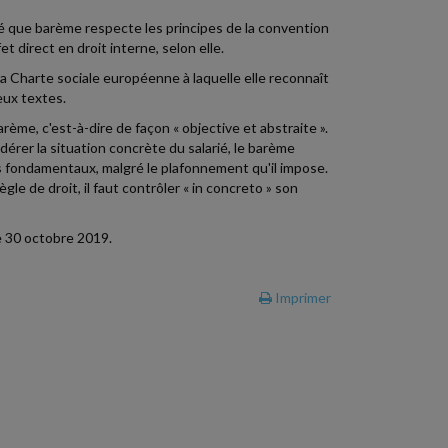
qué que barème respecte les principes de la convention
t direct en droit interne, selon elle.
la Charte sociale européenne à laquelle elle reconnaît
eux textes.
ème, c'est-à-dire de façon « objective et abstraite ».
idérer la situation concrète du salarié, le barème
 fondamentaux, malgré le plafonnement qu'il impose.
gle de droit, il faut contrôler « in concreto » son
le 30 octobre 2019.
Imprimer