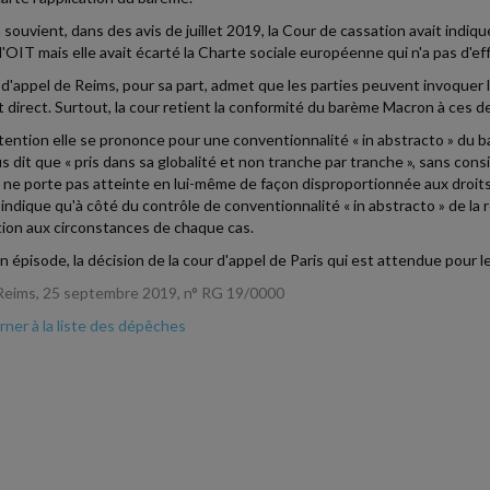
 souvient, dans des avis de juillet 2019, la Cour de cassation avait indi
l'OIT mais elle avait écarté la Charte sociale européenne qui n'a pas d'effe
 d'appel de Reims, pour sa part, admet que les parties peuvent invoquer 
t direct. Surtout, la cour retient la conformité du barème Macron à ces d
tention elle se prononce pour une conventionnalité « in abstracto » du bar
us dit que « pris dans sa globalité et non tranche par tranche », sans cons
ne porte pas atteinte en lui-même de façon disproportionnée aux droits
indique qu'à côté du contrôle de conventionnalité « in abstracto » de la rè
tion aux circonstances de chaque cas.
n épisode, la décision de la cour d'appel de Paris qui est attendue pour 
Reims, 25 septembre 2019, n° RG 19/0000
ner à la liste des dépêches