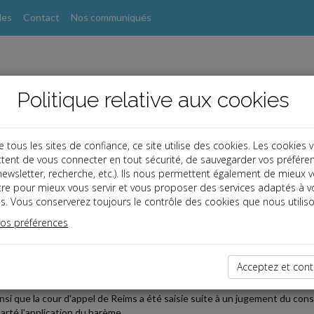
les
Contact
Nos communiqués
Politique relative aux cookies
ous les sites de confiance, ce site utilise des cookies. Les cookies 
tent de vous connecter en tout sécurité, de sauvegarder vos préfére
, newsletter, recherche, etc.). Ils nous permettent également de mieux 
s
tre pour mieux vous servir et vous proposer des services adaptés à v
s. Vous conserverez toujours le contrôle des cookies que nous utiliso
vos préférences
2019-10-08
E MACRON : DÉCISION DE LA COUR D'APPEL DE REIMS
Acceptez et cont
lleton judiciaire sur le barème d'indemnisation des licenciements sans cau
insi que la cour d'appel de Reims a été saisie suite à un jugement du c
carté l'application du barème.