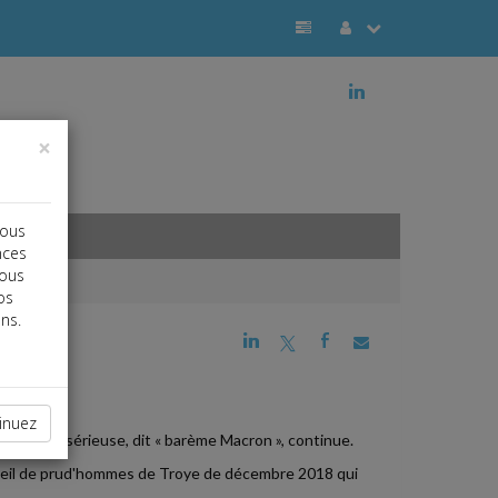
j
×
vous
nces
vous
os
ns.
j
a
b
inuez
se réelle sérieuse, dit « barème Macron », continue.
onseil de prud'hommes de Troye de décembre 2018 qui