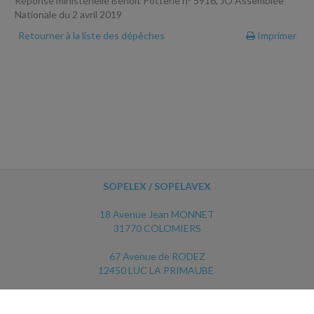
Réponse ministérielle Benoit Potterie n° 5916, JO Assemblée
Nationale du 2 avril 2019
Retourner à la liste des dépêches
Imprimer
SOPELEX / SOPELAVEX
18 Avenue Jean MONNET
31770 COLOMIERS
67 Avenue de RODEZ
12450 LUC LA PRIMAUBE