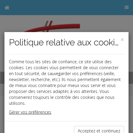
×
Politique relative aux cookies
Comme tous les sites de confiance, ce site utilise des
j
cookies. Les cookies vous permettent de vous connecter
en tout sécurité, de sauvegarder vos préférences (veille,
Base documentaire
newsletter, recherche, etc.). Ils nous permettent également
de mieux vous connaitre pour mieux vous servir et vous
Dépêches
proposer des services adaptés à vos attentes. Vous
conserverez toujours le contrôle des cookies que nous
utilisons.
j
a
b
Gérer vos préférences
Fiscal TPE
Date: 2019-05-17
RÉDUCTION D'IMPÔT PINEL
Acceptez et continuez