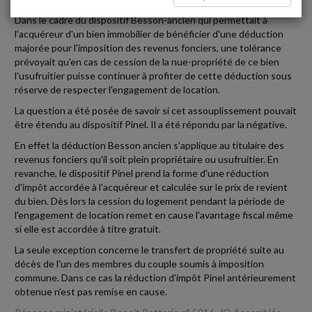
Dans le cadre du dispositif Besson-ancien qui permettait à
l'acquéreur d'un bien immobilier de bénéficier d'une déduction
majorée pour l'imposition des revenus fonciers, une tolérance
prévoyait qu'en cas de cession de la nue-propriété de ce bien
l'usufruitier puisse continuer à profiter de cette déduction sous
réserve de respecter l'engagement de location.
La question a été posée de savoir si cet assouplissement pouvait
être étendu au dispositif Pinel. Il a été répondu par la négative.
En effet la déduction Besson ancien s'applique au titulaire des
revenus fonciers qu'il soit plein propriétaire ou usufruitier. En
revanche, le dispositif Pinel prend la forme d'une réduction
d'impôt accordée à l'acquéreur et calculée sur le prix de revient
du bien. Dès lors la cession du logement pendant la période de
l'engagement de location remet en cause l'avantage fiscal même
si elle est accordée à titre gratuit.
La seule exception concerne le transfert de propriété suite au
décès de l'un des membres du couple soumis à imposition
commune. Dans ce cas la réduction d'impôt Pinel antérieurement
obtenue n'est pas remise en cause.