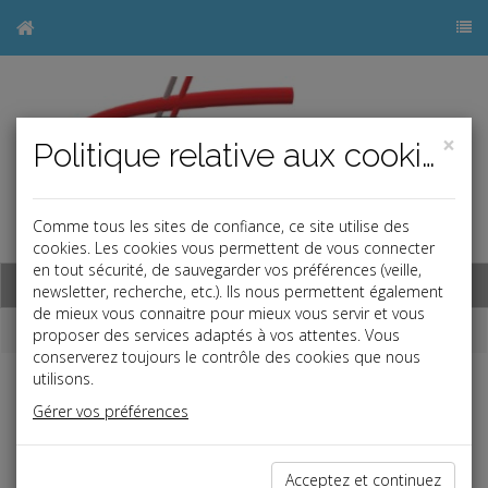
×
Politique relative aux cookies
Comme tous les sites de confiance, ce site utilise des
j
cookies. Les cookies vous permettent de vous connecter
en tout sécurité, de sauvegarder vos préférences (veille,
Base documentaire
newsletter, recherche, etc.). Ils nous permettent également
de mieux vous connaitre pour mieux vous servir et vous
Dépêches
proposer des services adaptés à vos attentes. Vous
conserverez toujours le contrôle des cookies que nous
utilisons.
j
a
b
Gérer vos préférences
Social
Date: 2019-05-15
SANTÉ DE L'APPRENTI SUIVIE PAR UN MÉDECIN DE
Acceptez et continuez