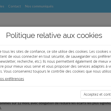
les
Contact
Nos communiqués
Politique relative aux cookies
ous les sites de confiance, ce site utilise des cookies. Les cookies 
tent de vous connecter en tout sécurité, de sauvegarder vos préfére
, newsletter, recherche, etc.). Ils nous permettent également de mieux 
s
tre pour mieux vous servir et vous proposer des services adaptés à v
s. Vous conserverez toujours le contrôle des cookies que nous utiliso
vos préférences
2019-02-25
ABLEUR SUR LES ÉCARTS DE RÉMUNÉRATION
Acceptez et cont
ars 2019 au plus tard, les entreprises de 1 000 salariés et plus devront p
hommes sur 12 mois, avec obligation de réduire les écarts les plus signifi
é.