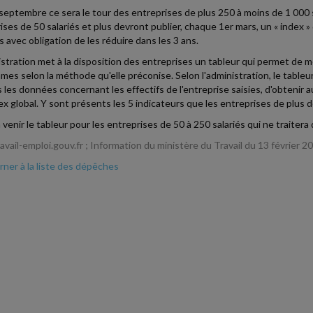
septembre ce sera le tour des entreprises de plus 250 à moins de 1 000 sa
ises de 50 salariés et plus devront publier, chaque 1er mars, un « index 
s avec obligation de les réduire dans les 3 ans.
istration met à la disposition des entreprises un tableur qui permet de
mes selon la méthode qu'elle préconise. Selon l'administration, le tableu
s les données concernant les effectifs de l'entreprise saisies, d'obteni
dex global. Y sont présents les 5 indicateurs que les entreprises de plus d
 venir le tableur pour les entreprises de 50 à 250 salariés qui ne traitera
vail-emploi.gouv.fr ; Information du ministère du Travail du 13 février 2
ner à la liste des dépêches