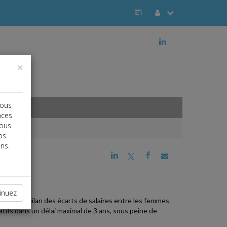
j
×
vous
nces
vous
os
ns.
j
a
b
inuez
ublier le bilan des écarts de salaires entre les femmes
catifs dans un délai maximal de 3 ans, sous peine de