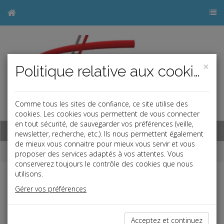
×
Politique relative aux cookies
Comme tous les sites de confiance, ce site utilise des
j
cookies. Les cookies vous permettent de vous connecter
en tout sécurité, de sauvegarder vos préférences (veille,
Base documentaire
newsletter, recherche, etc.). Ils nous permettent également
de mieux vous connaitre pour mieux vous servir et vous
Dépêches
proposer des services adaptés à vos attentes. Vous
conserverez toujours le contrôle des cookies que nous
utilisons.
j
a
b
Gérer vos préférences
Fiscal TPE
Date: 2026-05-22
REVENUS FONCIERS ET TRAVAUX
Acceptez et continuez