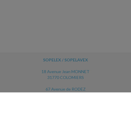
SOPELEX / SOPELAVEX
18 Avenue Jean MONNET
31770 COLOMIERS
67 Avenue de RODEZ
12450 LUC LA PRIMAUBE
ACCUEIL
PLAN
MENTIONS LÉGALES