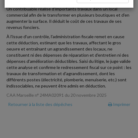
Un contribuable réalise d'importants travaux dans un local
commercial afin de le transformer en plusieurs boutiques et d'en
augmenter la surface. Il déduit le coût de ces travaux de ses
revenus fonciers.
À l'issue d'un contrôle, l'administration fiscale remet en cause
cette déduction, estimant que les travaux, affectant le gros
oeuvre et entraînant un agrandissement des locaux, ne
constituent ni des dépenses de réparation et d'entretien ni des
dépenses d'amélioration déductibles. Saisi du litige, le juge valide
cette analyse et confirme le redressement fiscal sur ce point : les
travaux de transformation et d'agrandissement, dont les
différents postes (électricité, plomberie, menuiserie, etc.) sont
indissociables, ne peuvent être admis en déduction.
CAA Marseille n° 24MA02091 du 20 novembre 2025
Retourner à la liste des dépêches
Imprimer