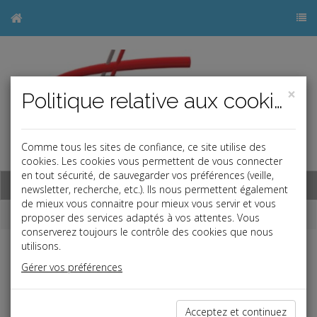
×
Politique relative aux cookies
Comme tous les sites de confiance, ce site utilise des
j
cookies. Les cookies vous permettent de vous connecter
en tout sécurité, de sauvegarder vos préférences (veille,
Base documentaire
newsletter, recherche, etc.). Ils nous permettent également
de mieux vous connaitre pour mieux vous servir et vous
Dépêches
proposer des services adaptés à vos attentes. Vous
conserverez toujours le contrôle des cookies que nous
utilisons.
j
a
b
Gérer vos préférences
Fiscal TPE
Date: 2026-05-21
TÉLÉTRAVAIL FRONTALIER ET ÉCHANGE DE
Acceptez et continuez