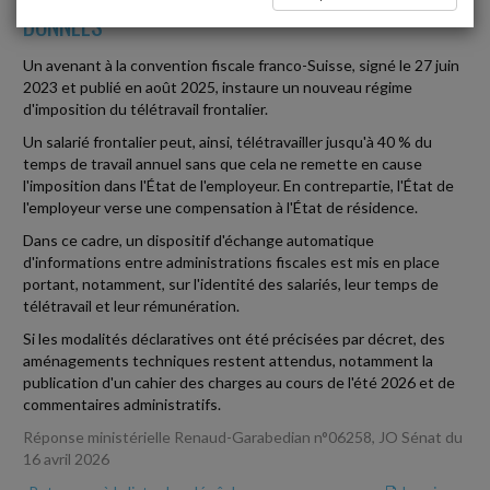
DONNÉES
Un avenant à la convention fiscale franco-Suisse, signé le 27 juin
2023 et publié en août 2025, instaure un nouveau régime
d'imposition du télétravail frontalier.
Un salarié frontalier peut, ainsi, télétravailler jusqu'à 40 % du
temps de travail annuel sans que cela ne remette en cause
l'imposition dans l'État de l'employeur. En contrepartie, l'État de
l'employeur verse une compensation à l'État de résidence.
Dans ce cadre, un dispositif d'échange automatique
d'informations entre administrations fiscales est mis en place
portant, notamment, sur l'identité des salariés, leur temps de
télétravail et leur rémunération.
Si les modalités déclaratives ont été précisées par décret, des
aménagements techniques restent attendus, notamment la
publication d'un cahier des charges au cours de l'été 2026 et de
commentaires administratifs.
Réponse ministérielle Renaud-Garabedian n°06258, JO Sénat du
16 avril 2026