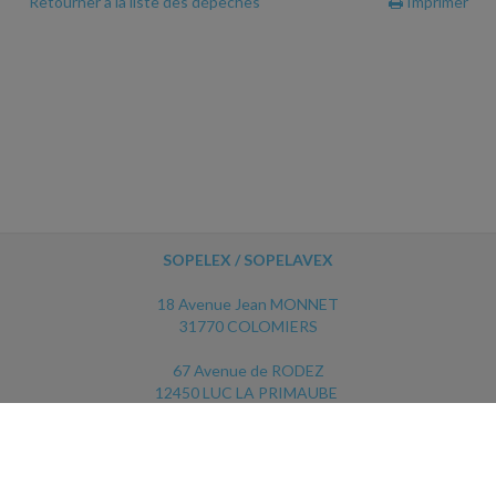
Retourner à la liste des dépêches
Imprimer
SOPELEX / SOPELAVEX
18 Avenue Jean MONNET
31770 COLOMIERS
67 Avenue de RODEZ
12450 LUC LA PRIMAUBE
ACCUEIL
PLAN