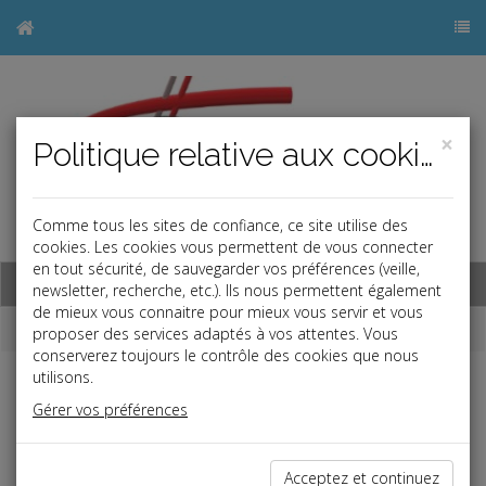
×
Politique relative aux cookies
Comme tous les sites de confiance, ce site utilise des
j
cookies. Les cookies vous permettent de vous connecter
en tout sécurité, de sauvegarder vos préférences (veille,
Base documentaire
newsletter, recherche, etc.). Ils nous permettent également
de mieux vous connaitre pour mieux vous servir et vous
Dépêches
proposer des services adaptés à vos attentes. Vous
conserverez toujours le contrôle des cookies que nous
utilisons.
j
a
b
Gérer vos préférences
Fiscal TPE
Date: 2025-06-24
SOLIDARITÉ FISCALE DANS LE COUPLE
Acceptez et continuez