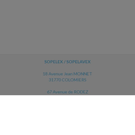
SOPELEX / SOPELAVEX
18 Avenue Jean MONNET
31770 COLOMIERS
67 Avenue de RODEZ
12450 LUC LA PRIMAUBE
ACCUEIL
PLAN
MENTIONS LÉGALES