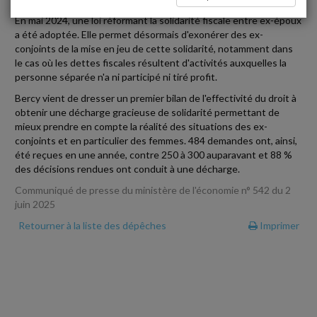
En mai 2024, une loi réformant la solidarité fiscale entre ex-époux
a été adoptée. Elle permet désormais d'exonérer des ex-
conjoints de la mise en jeu de cette solidarité, notamment dans
le cas où les dettes fiscales résultent d'activités auxquelles la
personne séparée n'a ni participé ni tiré profit.
Bercy vient de dresser un premier bilan de l'effectivité du droit à
obtenir une décharge gracieuse de solidarité permettant de
mieux prendre en compte la réalité des situations des ex-
conjoints et en particulier des femmes. 484 demandes ont, ainsi,
été reçues en une année, contre 250 à 300 auparavant et 88 %
des décisions rendues ont conduit à une décharge.
Communiqué de presse du ministère de l'économie n° 542 du 2
juin 2025
Retourner à la liste des dépêches
Imprimer