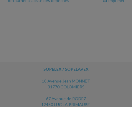
Retourner à la liste des dépêches
Imprimer
SOPELEX / SOPELAVEX
18 Avenue Jean MONNET
31770 COLOMIERS
67 Avenue de RODEZ
12450 LUC LA PRIMAUBE
ACCUEIL
PLAN