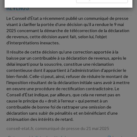
REVENUS
Le Conseil d'État a récemment publié un communiqué de presse
visant à clarifier la portée d'une décision qu'il a rendue le 9 mai
2025 concernant la démarche de télécorrection de la déclaration
de revenus, cette décision ayant fait, selon lui, l'objet
d'interprétations inexactes.
Il résulte de cette décision qu'une correction apportée à la
baisse par un contribuable à sa déclaration de revenus, après le
délai imparti pour la souscrire, constitue une réclamation
contentieuse dont il appartient à l'administration d'apprécier le
bien-fondé. Celle-ci peut, ainsi, refuser de réduire le montant de
l'imposition résultant de la déclaration initiale sans avoir à mettre
en oeuvre une procédure de rectification contradictoire. Le
Conseil d'État indique, par ailleurs, que cela ne remet pas en
cause le principe du « droit à l'erreur » qui permet à un
contribuable de bonne foi de rattraper une omission de
déclaration sans subir de pénalités et en bénéficiant d'une
atténuation des intérêts de retard.
conseil-etat.fr, communiqué de presse du 21 mai 2025