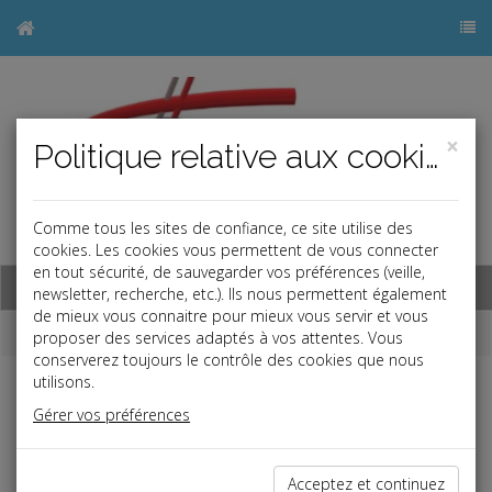
×
Politique relative aux cookies
Comme tous les sites de confiance, ce site utilise des
j
cookies. Les cookies vous permettent de vous connecter
en tout sécurité, de sauvegarder vos préférences (veille,
Base documentaire
newsletter, recherche, etc.). Ils nous permettent également
de mieux vous connaitre pour mieux vous servir et vous
Dépêches
proposer des services adaptés à vos attentes. Vous
conserverez toujours le contrôle des cookies que nous
utilisons.
j
a
b
Gérer vos préférences
Fiscal TPE
Date: 2025-06-18
TÉLÉCORRECTION DE LA DÉCLARATION DE
Acceptez et continuez