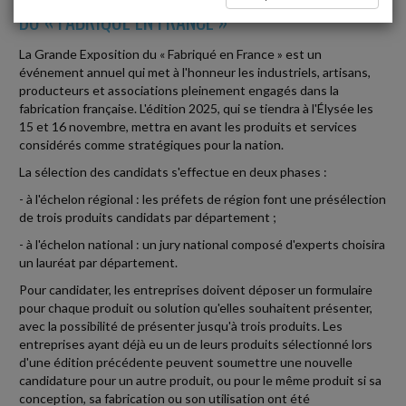
DU « FABRIQUÉ EN FRANCE »
La Grande Exposition du « Fabriqué en France » est un
événement annuel qui met à l'honneur les industriels, artisans,
producteurs et associations pleinement engagés dans la
fabrication française. L'édition 2025, qui se tiendra à l'Élysée les
15 et 16 novembre, mettra en avant les produits et services
considérés comme stratégiques pour la nation.
La sélection des candidats s'effectue en deux phases :
- à l'échelon régional : les préfets de région font une présélection
de trois produits candidats par département ;
- à l'échelon national : un jury national composé d'experts choisira
un lauréat par département.
Pour candidater, les entreprises doivent déposer un formulaire
pour chaque produit ou solution qu'elles souhaitent présenter,
avec la possibilité de présenter jusqu'à trois produits. Les
entreprises ayant déjà eu un de leurs produits sélectionné lors
d'une édition précédente peuvent soumettre une nouvelle
candidature pour un autre produit, ou pour le même produit si sa
conception, sa fabrication ou son utilisation ont été