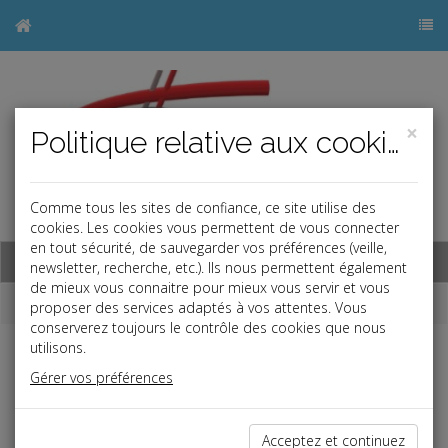
×
Politique relative aux cookies
Comme tous les sites de confiance, ce site utilise des
j
cookies. Les cookies vous permettent de vous connecter
en tout sécurité, de sauvegarder vos préférences (veille,
Base documentaire
newsletter, recherche, etc.). Ils nous permettent également
de mieux vous connaitre pour mieux vous servir et vous
Dépêches
proposer des services adaptés à vos attentes. Vous
conserverez toujours le contrôle des cookies que nous
utilisons.
j
a
b
Gérer vos préférences
Vie des affaires
Date: 2025-06-11
CINQUIÈME ÉDITION DE LA GRANDE EXPOSITION
Acceptez et continuez