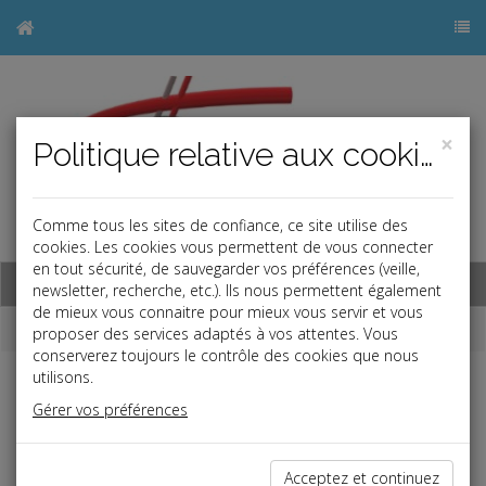
×
Politique relative aux cookies
Comme tous les sites de confiance, ce site utilise des
j
cookies. Les cookies vous permettent de vous connecter
en tout sécurité, de sauvegarder vos préférences (veille,
Base documentaire
newsletter, recherche, etc.). Ils nous permettent également
de mieux vous connaitre pour mieux vous servir et vous
Dépêches
proposer des services adaptés à vos attentes. Vous
conserverez toujours le contrôle des cookies que nous
utilisons.
j
a
b
Gérer vos préférences
Fiscal TPE
Date: 2025-03-27
RÉDUCTION D'IMPÔT LOC'AVANTAGES
Acceptez et continuez