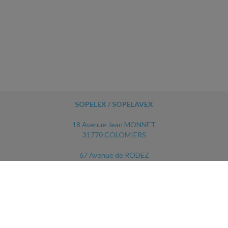
SOPELEX / SOPELAVEX
18 Avenue Jean MONNET
31770 COLOMIERS
67 Avenue de RODEZ
12450 LUC LA PRIMAUBE
ACCUEIL
PLAN
MENTIONS LÉGALES