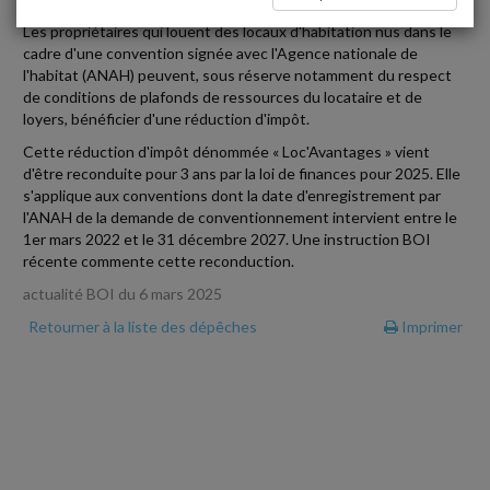
Les propriétaires qui louent des locaux d'habitation nus dans le
cadre d'une convention signée avec l'Agence nationale de
l'habitat (ANAH) peuvent, sous réserve notamment du respect
de conditions de plafonds de ressources du locataire et de
loyers, bénéficier d'une réduction d'impôt.
Cette réduction d'impôt dénommée « Loc'Avantages » vient
d'être reconduite pour 3 ans par la loi de finances pour 2025. Elle
s'applique aux conventions dont la date d'enregistrement par
l'ANAH de la demande de conventionnement intervient entre le
1er mars 2022 et le 31 décembre 2027. Une instruction BOI
récente commente cette reconduction.
actualité BOI du 6 mars 2025
Retourner à la liste des dépêches
Imprimer