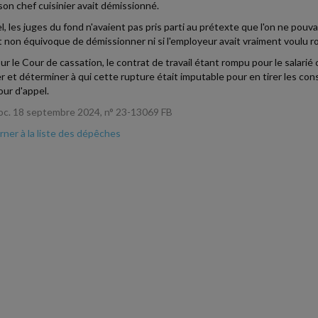
 son chef cuisinier avait démissionné.
l, les juges du fond n'avaient pas pris parti au prétexte que l'on ne pouvai
et non équivoque de démissionner ni si l'employeur avait vraiment voulu ro
ur le Cour de cassation, le contrat de travail étant rompu pour le salarié
r et déterminer à qui cette rupture était imputable pour en tirer les co
our d'appel.
oc. 18 septembre 2024, n° 23-13069 FB
ner à la liste des dépêches