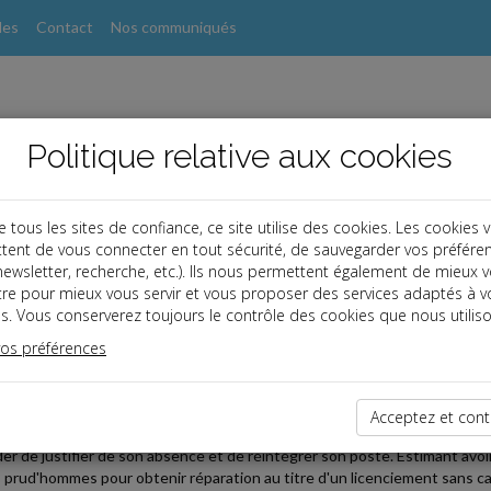
les
Contact
Nos communiqués
Politique relative aux cookies
ous les sites de confiance, ce site utilise des cookies. Les cookies 
tent de vous connecter en tout sécurité, de sauvegarder vos préfére
, newsletter, recherche, etc.). Ils nous permettent également de mieux 
s
tre pour mieux vous servir et vous proposer des services adaptés à v
s. Vous conserverez toujours le contrôle des cookies que nous utiliso
vos préférences
2024-09-30
SION OU LICENCIEMENT : LE JUGE DOIT TRANCHER
Acceptez et cont
 cuisinier d'un restaurant ayant cessé de venir travailler, son employeur 
r de justifier de son absence et de réintégrer son poste. Estimant avoir fa
es prud'hommes pour obtenir réparation au titre d'un licenciement sans c