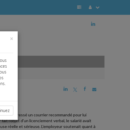
j
×
vous
nces
vous
os
ns.
j
a
b
inuez
lui avait adressé un courrier recommandé pour lui
it l'objet d'un licenciement verbal, le salarié avait
ause réelle et sérieuse. L'employeur soutenait quant à