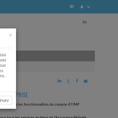
j
×
vous
nces
vous
os
ns.
j
a
b
 ENTREPRISE
inuez
s.fr, intègre les fonctionnalités du compte AT/MP
 pour tous les services en ligne de l'Assurance Maladie