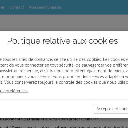
les
Contact
Nos communiqués
Politique relative aux cookies
ous les sites de confiance, ce site utilise des cookies. Les cookies 
tent de vous connecter en tout sécurité, de sauvegarder vos préfére
, newsletter, recherche, etc.). Ils nous permettent également de mieux 
s
tre pour mieux vous servir et vous proposer des services adaptés à v
s. Vous conserverez toujours le contrôle des cookies que nous utiliso
vos préférences
2024-07-24
TIONNALITÉS DU COMPTE AT/MP INTÉGRÉES AU COMPTE
Acceptez et cont
le 2 juillet 2024, le compte entreprise, accessible depuis net-entreprise
 aux accidents du travail et aux maladies professionnelles.
rmet à l'employeur d'avoir un seul point d'entrée, via net-entreprises.fr,