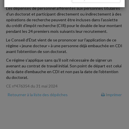
Les dépenses de personnel afférentes aux personnes titulaires
d'un doctorat et participant directement ou indirectement à des
opérations de recherche peuvent être incluses dans l'assiette
du crédit d'impôt recherche (CIR) pour le double de leur montant
pendant les 24 premiers mois suivants leur recrutement.
Le Conseil d'État vient de se prononcer sur l'application de ce
régime « jeune docteur » à une personne déjà embauchée en CDI
avant l'obtention de son doctorat.
Ce régime s'applique sans qu'il soit nécessaire de signer un
avenant au contrat de travail initial. Son point de départ est celui
de la date d'embauche en CDI et non pas la date de l'obtention
du doctorat.
CE n°476354 du 31 mai 2024
Retourner à la liste des dépêches
Imprimer