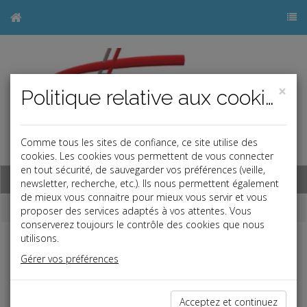
×
Politique relative aux cookies
Comme tous les sites de confiance, ce site utilise des
j
cookies. Les cookies vous permettent de vous connecter
en tout sécurité, de sauvegarder vos préférences (veille,
Base documentaire
newsletter, recherche, etc.). Ils nous permettent également
de mieux vous connaitre pour mieux vous servir et vous
Dépêches
proposer des services adaptés à vos attentes. Vous
conserverez toujours le contrôle des cookies que nous
utilisons.
j
a
b
Gérer vos préférences
Fiscal TPE
Date: 2024-06-24
CRÉDIT D'IMPÔT RECHERCHE
Acceptez et continuez