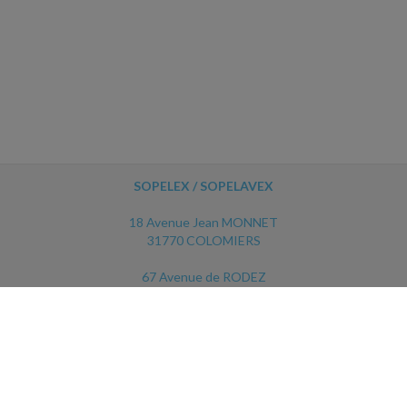
SOPELEX / SOPELAVEX
18 Avenue Jean MONNET
31770 COLOMIERS
67 Avenue de RODEZ
12450 LUC LA PRIMAUBE
ACCUEIL
PLAN
MENTIONS LÉGALES