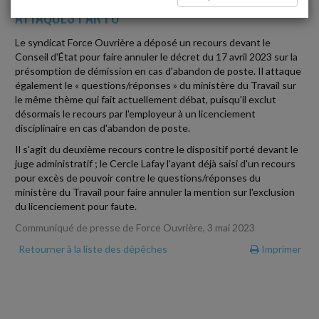
ATTAQUÉS PAR FO
Le syndicat Force Ouvrière a déposé un recours devant le
Conseil d'État pour faire annuler le décret du 17 avril 2023 sur la
présomption de démission en cas d'abandon de poste. Il attaque
également le « questions/réponses » du ministère du Travail sur
le même thème qui fait actuellement débat, puisqu'il exclut
désormais le recours par l'employeur à un licenciement
disciplinaire en cas d'abandon de poste.
Il s'agit du deuxième recours contre le dispositif porté devant le
juge administratif ; le Cercle Lafay l'ayant déjà saisi d'un recours
pour excès de pouvoir contre le questions/réponses du
ministère du Travail pour faire annuler la mention sur l'exclusion
du licenciement pour faute.
Communiqué de presse de Force Ouvrière, 3 mai 2023
Retourner à la liste des dépêches
Imprimer