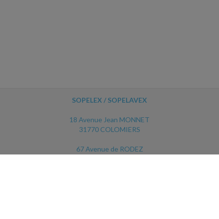
SOPELEX / SOPELAVEX
18 Avenue Jean MONNET
31770 COLOMIERS
67 Avenue de RODEZ
12450 LUC LA PRIMAUBE
ACCUEIL
PLAN
MENTIONS LÉGALES