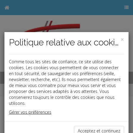
×
Politique relative aux cookies
Comme tous les sites de confiance, ce site utilise des
j
cookies. Les cookies vous permettent de vous connecter
en tout sécurité, de sauvegarder vos préférences (veille,
Base documentaire
newsletter, recherche, etc.). Ils nous permettent également
de mieux vous connaitre pour mieux vous servir et vous
Dépêches
proposer des services adaptés à vos attentes. Vous
conserverez toujours le contrôle des cookies que nous
utilisons.
j
a
b
Gérer vos préférences
Social
Date: 2023-05-17
PRÉSOMPTION DE DÉMISSION : DÉCRET ET Q/R
Acceptez et continuez