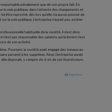
st responsable pénalement que de son propre fait. En
ur la voie publique, dans l'attente des chargements et
lui être reproché, dès lors qu'elle n'a aucun pouvoir de
sur la voie publique. L'entreprise n'aurait pas, estime-
rofessionnelle habituelle de la société, il n'est donc
té n'est pas responsable des camions qui la livrent n'est
cice de son activité.
blème. Pourtant, la société avait engagé des travaux au
s parvenir à les supprimer. Ainsi, l'entreprise aurait
 elle disposait, y compris vis-à-vis de ses fournisseurs.
Imprimer