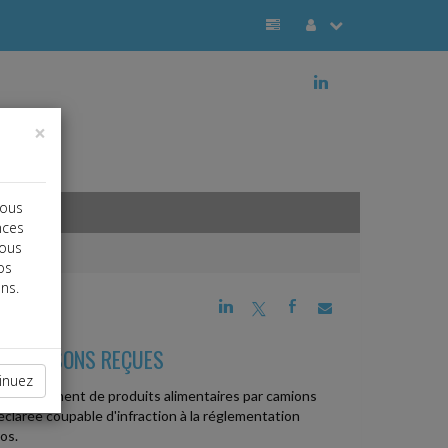
j
×
vous
nces
vous
os
ns.
j
a
b
 LIVRAISONS REÇUES
inuez
'acheminement de produits alimentaires par camions
 déclarée coupable d'infraction à la réglementation
os.