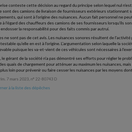
prise conteste cette décision au regard du principe selon lequel nul n'e
ce sont des camions de livraison de fournisseurs extérieurs stationnant s
ements, qui sont à l'origine des nuisances. Aucun fait personnel ne peut 
e à l'égard des chauffeurs des camions de ses fournisseurs lorsqu'ils sont 
 à endosser la responsabilité pour des faits commis par autrui.
es ne sont pas de cet avis. Les nuisances sonores résultent de l'activité p
testable qu'elle en est à l'origine. L'argumentation selon laquelle la socié
evable puisque les va-et-vient de ces véhicules sont nécessaires à l'exer
, le gérant de la société n'a pas démontré ses efforts pour régler le pro
des quais de chargement pour atténuer au maximum les nuisances, mais san
r plus loin pour prévenir ou faire cesser les nuisances par les moyens dont
rim. 7 mars 2023, n° 22-80743 D
ner à la liste des dépêches