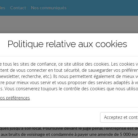
les
Contact
Nos communiqués
Politique relative aux cookies
ous les sites de confiance, ce site utilise des cookies. Les cookies 
tent de vous connecter en tout sécurité, de sauvegarder vos préfére
, newsletter, recherche, etc.). Ils nous permettent également de mieux 
s
tre pour mieux vous servir et vous proposer des services adaptés à v
s. Vous conserverez toujours le contrôle des cookies que nous utiliso
 affaires
vos préférences
2023-05-10
ENTREPRISE RÉPOND DES NUISANCES CAUSÉES PAR LES
Acceptez et cont
sins d'une entreprise se plaignent des nuisances sonores causées par l
fiques jusqu'à son local. Poursuivie devant le juge pénal, l'entreprise est
e aux bruits de voisinage et condamnée à payer une amende de 5 000 eur